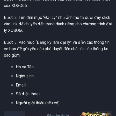
của XOSO66.
Bước 2: Tìm đến mục “Đại Lý” như ảnh mô tả dưới đây click
vào link để chuyển đến trang dành riêng cho chương trình đại
lý XOSO66.
Bước 3: Vào mục “Đăng ký làm đại lý” và điền các thông tin
cơ bản để gửi yêu cầu phê duyệt đến nhà cái, các thông tin
bao gồm:
Họ và Tên:
Ngày sinh:
Email:
Số điện thoại:
Người giới thiệu (nếu có):