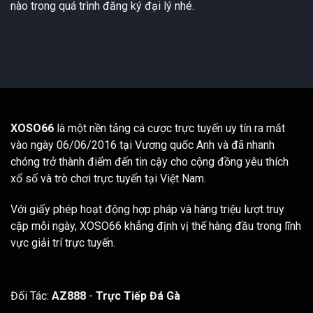
nào trong quá trình đăng ký đại lý nhé.
XOSO66
là một nền tảng cá cược trực tuyến uy tín ra mắt
vào ngày 06/06/2016 tại Vương quốc Anh và đã nhanh
chóng trở thành điểm đến tin cậy cho cộng đồng yêu thích
xổ số và trò chơi trực tuyến tại Việt Nam.
Với giấy phép hoạt động hợp pháp và hàng triệu lượt truy
cập mỗi ngày, XOSO66 khẳng định vị thế hàng đầu trong lĩnh
vực giải trí trực tuyến.
Đối Tác:
AZ888
-
Trực Tiếp Đá Gà