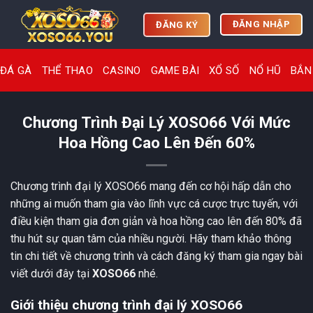
ĐĂNG NHẬP
ĐĂNG KÝ
ĐÁ GÀ
THỂ THAO
CASINO
GAME BÀI
XỔ SỐ
NỔ HŨ
BẮN
Chương Trình Đại Lý XOSO66 Với Mức
Hoa Hồng Cao Lên Đến 60%
Chương trình đại lý XOSO66 mang đến cơ hội hấp dẫn cho
những ai muốn tham gia vào lĩnh vực cá cược trực tuyến, với
điều kiện tham gia đơn giản và hoa hồng cao lên đến 80% đã
thu hút sự quan tâm của nhiều người. Hãy tham khảo thông
tin chi tiết về chương trình và cách đăng ký tham gia ngay bài
viết dưới đây tại
XOSO66
nhé.
Giới thiệu chương trình đại lý XOSO66