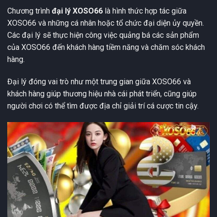
Chương trình
đại lý XOSO66
là hình thức hợp tác giữa
XOSO66 và những cá nhân hoặc tổ chức đại diện ủy quyền.
Các đại lý sẽ thực hiện công việc quảng bá các sản phẩm
của XOSO66 đến khách hàng tiềm năng và chăm sóc khách
hàng.
Đại lý đóng vai trò như một trung gian giữa XOSO66 và
khách hàng giúp thương hiệu nhà cái phát triển, cũng giúp
người chơi có thể tìm được địa chỉ giải trí cá cược tin cậy.