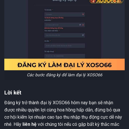
Các bước đăng ký để làm đại lý XOSO66
Lời kết
Đăng ký trở thành đại lý XOSO66 hôm nay bạn sẽ nhận
được nhiều quyền lợi cùng hoa hồng hấp dẫn, đừng bỏ qua
cơ hội kiếm lợi nhuận cao tạo thu nhập thụ động cực dễ này
nhé. Hãy
liên hệ
với chúng tôi nếu có gặp bất kỳ thắc mắc