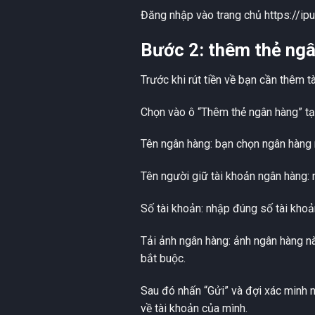
Đăng nhập vào trang chủ
https://ip
Bước 2: thêm thẻ ng
Trước khi rút tiền về bạn cần thêm t
Chọn vào ô “Thêm thẻ ngân hàng” tại
Tên ngân hàng: bạn chọn ngân hàng
Tên người giữ tài khoản ngân hàng:
Số tài khoản: nhập đúng số tài khoả
Tải ảnh ngân hàng: ảnh ngân hàng nà
bắt buộc.
Sau đó nhấn “Gửi” và đợi xác minh n
về tài khoản của mình.