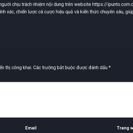
người chịu trách nhiệm nội dung trên website
https://ipunto.com.
ính xác, chiến lược cá cược hiệu quả và kiến thức chuyên sâu, gi
n thị công khai.
Các trường bắt buộc được đánh dấu
*
Email
Trang 