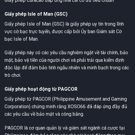
Giấy phép Curacao đáp ứng nhà cái có đủ tiêu chuẩn
Giấy phép Isle of Man (GSC)
Giấy phép Isle of Man (GSC) là giấy phép uy tín trong lĩnh
vực cờ bạc trực tuyến, được cấp bởi Ủy ban Giám sát Cờ
bạc Isle of Man.
Giấy phép này có các yêu cầu nghiêm ngặt về tài chính, bảo
mật, bảo vệ tiền của người chơi và phải trải qua kiểm định
độc lập để đảm bảo tính ngẫu nhiên và minh bạch trong các
trò chơi.
Giấy phép hoạt động từ PAGCOR
Giấy phép từ PAGCOR (Philippine Amusement and Gaming
Corporation) chứng minh rằng XOSO66 đã đáp ứng đầy đủ
các yêu cầu về bảo mật và công bằng.
PAGCOR là cơ quan quản lý và giám sát ngành cá cược tại