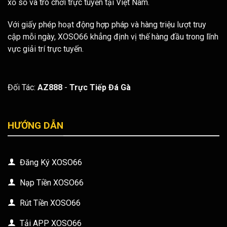
xổ số và trò chơi trực tuyến tại Việt Nam.
Với giấy phép hoạt động hợp pháp và hàng triệu lượt truy
cập mỗi ngày, XOSO66 khẳng định vị thế hàng đầu trong lĩnh
vực giải trí trực tuyến.
Đối Tác:
AZ888
-
Trực Tiếp Đá Gà
HƯỚNG DẪN
Đăng Ký XOSO66
Nạp Tiền XOSO66
Rút Tiền XOSO66
Tải APP XOSO66