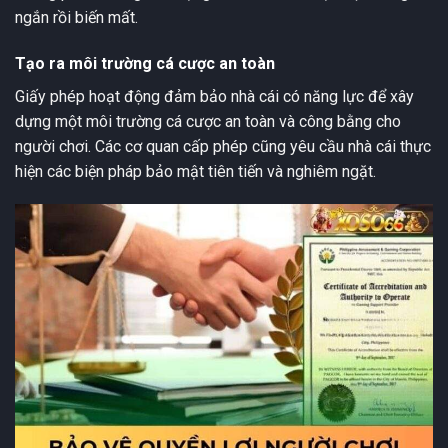
ngắn rồi biến mất.
Tạo ra môi trường cá cược an toàn
Giấy phép hoạt động đảm bảo nhà cái có năng lực để xây
dựng một môi trường cá cược an toàn và công bằng cho
người chơi. Các cơ quan cấp phép cũng yêu cầu nhà cái thực
hiện các biện pháp bảo mật tiên tiến và nghiêm ngặt.