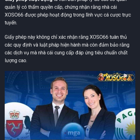
quản lý có thẩm quyền cấp, chứng nhận rằng nhà cái
XOSO66 được phép hoạt động trong lĩnh vực cá cược trực
tuyến.
Giấy phép này không chỉ xác nhận rằng XOSO66 tuân thủ
các quy định và luật pháp hiện hành mà còn đảm bảo rằng
các dịch vụ mà nhà cái cung cấp đáp ứng tiêu chuẩn chất
lượng cao.