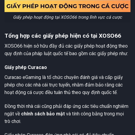
Giấy phép hoạt động tại XOSO66 trong lĩnh vực cá cược
Tổng hợp các giấy phép hiện có tại XOSO66
XOSO66 hiện sở hữu đầy đủ các giấy phép hoạt động theo
quy định của pháp luật quốc tế bao gồm các giấy phép như:
Giấy phép Curacao
Curacao eGaming là tổ chức chuyên đánh giá và cấp giấy
phép cho các nhà cái trực tuyến, nhằm đảm bảo rằng các
hoạt động cá cược đều tuân thủ theo quy định quốc tế.
Đồng thời nhà cái cũng phải đáp ứng các tiêu chuẩn nghiêm
ngặt về
chính sách bảo mật
và tính công bằng trong mọi
trò chơi.