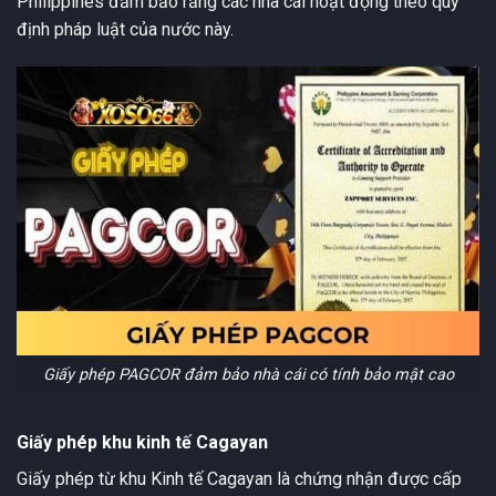
Philippines đảm bảo rằng các nhà cái hoạt động theo quy
định pháp luật của nước này.
Giấy phép PAGCOR đảm bảo nhà cái có tính bảo mật cao
Giấy phép khu kinh tế Cagayan
Giấy phép từ khu Kinh tế Cagayan là chứng nhận được cấp