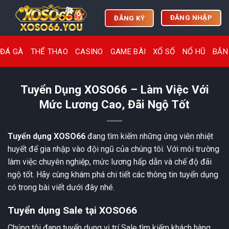
ĐĂNG NHẬP
ĐĂNG KÝ
ĐÁ GÀ
THỂ THAO
CASINO
GAME BÀI
XỔ SỐ
NỔ HŨ
BẮN
Tuyển Dụng XOSO66 – Làm Việc Với
Mức Lương Cao, Đãi Ngộ Tốt
Tuyển dụng XOSO66
đang tìm kiếm những ứng viên nhiệt
huyết để gia nhập vào đội ngũ của chúng tôi. Với môi trường
làm việc chuyên nghiệp, mức lương hấp dẫn và chế độ đãi
ngộ tốt. Hãy cùng khám phá chi tiết các thông tin tuyển dụng
có trong bài viết dưới đây nhé.
Tuyển dụng Sale tại XOSO66
Chúng tôi đang tuyển dụng vị trí Sale tìm kiếm khách hàng