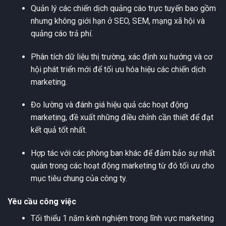
Quản lý các chiến dịch quảng cáo trực tuyến bao gồm
nhưng không giới hạn ở SEO, SEM, mạng xã hội và
quảng cáo trả phí.
Phân tích dữ liệu thị trường, xác định xu hướng và cơ
hội phát triển mới để tối ưu hóa hiệu các chiến dịch
marketing.
Đo lường và đánh giá hiệu quả các hoạt động
marketing, đề xuất những điều chỉnh cần thiết để đạt
kết quả tốt nhất.
Hợp tác với các phòng ban khác để đảm bảo sự nhất
quán trong các hoạt động marketing từ đó tối ưu cho
mục tiêu chung của công ty.
Yêu cầu công việc
Tối thiểu 1 năm kinh nghiệm trong lĩnh vực marketing