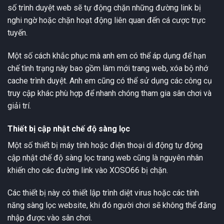
số trình duyệt web sẽ tự động chặn những đường link bị
nghi ngờ hoặc chặn hoạt động liên quan đến cá cược trực
tuyến.
Một số cách khắc phục mà anh em có thể áp dụng để hạn
chế tình trạng này bao gồm làm mới trang web, xóa bộ nhớ
cache trình duyệt. Anh em cũng có thể sử dụng các công cụ
truy cập khác phù hợp để nhanh chóng tham gia sân chơi và
giải trí.
Thiết bị cập nhật chế độ sàng lọc
Một số thiết bị máy tính hoặc điện thoại di động tự động
cập nhật chế độ sàng lọc trang web cũng là nguyên nhân
khiến cho các đường link vào XOSO66 bị chặn.
Các thiết bị này có thiết lập trình diệt virus hoặc các tính
năng sàng lọc website, khi đó người chơi sẽ không thể đăng
nhập được vào sân chơi.