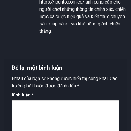
https://ipunto.com.co/
anh cung cấp cho
người chơi những thông tin chính xác, chiến
lược cá cược hiệu quả và kiến thức chuyên
sâu, giúp nâng cao khả năng giành chiến
thắng.
Để lại một bình luận
Email của bạn sẽ không được hiển thị công khai.
Các
trường bắt buộc được đánh dấu
*
Bình luận
*