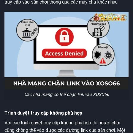
truy cập vào sân chơi thông qua các máy chủ khác nhau.
Các nhà mạng có thể chặn link vào XOSO66
Trình duyệt truy cập không phù hợp
Với các trình duyệt truy cập không phù hợp thì người chơi
cũng không thể vào được các đường link của sân chơi. Một