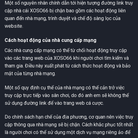
Một số nguyên nhân chính dẫn tới hiện tượng đường link truy
cập nhà cái XOSO66 bị chặn bao gồm các hoạt động liên
quan đến nhà mạng, trình duyệt và chế độ sàng lọc của
website.
Cách hoạt động của nhà cung cấp mạng
Các nhà cung cấp mạng có thể từ chối hoạt động truy cập
vào các trang web của XOSO66 khi người chơi tìm kiếm và
tham gia. Điều này xuất phát từ cách thức hoạt động và bảo
mật của từng nhà mạng.
Một số quy định cụ thể của nhà mạng có thể cản trở việc
truy cập trực tiếp vào sân chơi, do đó anh em sẽ không thể
sử dụng đường link để vào trang web cá cược.
Do chính sách hạn chế của địa phương, cơ quan nên việc truy
cập thông qua nhà mạng sẽ bị chặn. Cách khắc phục tốt nhất
là người chơi có thể sử dụng một dịch vụ mạng riêng ảo để