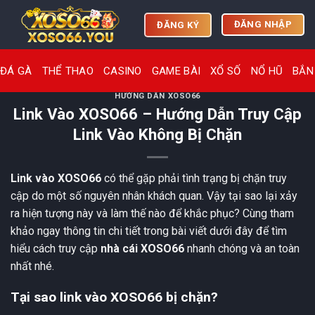
ĐĂNG NHẬP
ĐĂNG KÝ
ĐÁ GÀ
THỂ THAO
CASINO
GAME BÀI
XỔ SỐ
NỔ HŨ
BẮN
HƯỚNG DẪN XOSO66
Link Vào XOSO66 – Hướng Dẫn Truy Cập
Link Vào Không Bị Chặn
Link vào XOSO66
có thể gặp phải tình trạng bị chặn truy
cập do một số nguyên nhân khách quan. Vậy tại sao lại xảy
ra hiện tượng này và làm thế nào để khắc phục? Cùng tham
khảo ngay thông tin chi tiết trong bài viết dưới đây để tìm
hiểu cách truy cập
nhà cái XOSO66
nhanh chóng và an toàn
nhất nhé.
Tại sao link vào XOSO66 bị chặn?