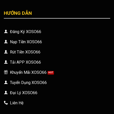
HƯỚNG DẪN
Đăng Ký XOSO66
Nạp Tiền XOSO66
Rút Tiền XOSO66
Tải APP XOSO66
Khuyến Mãi XOSO66
Tuyển Dụng XOSO66
Đại Lý XOSO66
Liên Hệ