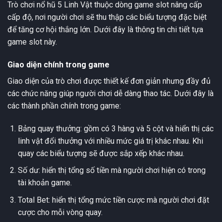
Trò chơi nổ hũ 5 Linh Vật thuộc dòng game slot nâng cấp
cấp độ, nơi người chơi sẽ thu thập các biểu tượng đặc biệt
để tăng cơ hội thắng lớn. Dưới đây là thông tin chi tiết tựa
game slot này.
Giao diện chính trong game
Giao diện của trò chơi được thiết kế đơn giản nhưng đầy đủ
các chức năng giúp người chơi dễ dàng thao tác. Dưới đây là
các thành phần chính trong game:
Bảng quay thưởng: gồm có 3 hàng và 5 cột và hiển thị các
linh vật đổi thưởng với nhiều mức giá trị khác nhau. Khi
quay các biểu tượng sẽ được sắp xếp khác nhau.
Số dư: hiển thị tổng số tiền mà người chơi hiện có trong
tài khoản game.
Total Bet: hiển thị tổng mức tiền cược mà người chơi đặt
cược cho mỗi vòng quay.