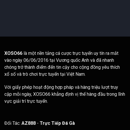
XOSO66
là một nền tảng cá cược trực tuyến uy tín ra mắt
vào ngày 06/06/2016 tại Vương quốc Anh và đã nhanh
chóng trở thành điểm đến tin cậy cho cộng đồng yêu thích
xổ số và trò chơi trực tuyến tại Việt Nam.
Với giấy phép hoạt động hợp pháp và hàng triệu lượt truy
cập mỗi ngày, XOSO66 khẳng định vị thế hàng đầu trong lĩnh
vực giải trí trực tuyến.
Đối Tác:
AZ888
-
Trực Tiếp Đá Gà