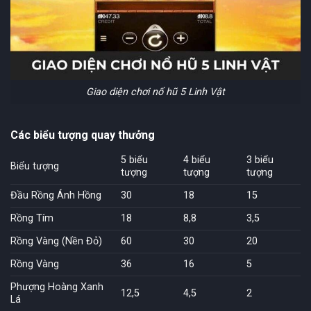
Giao diện chơi nổ hũ 5 Linh Vật
Các biểu tượng quay thưởng
5 biểu
4 biểu
3 biểu
Biểu tượng
tượng
tượng
tượng
Đầu Rồng Ánh Hồng
30
18
15
Rồng Tím
18
8,8
3,5
Rồng Vàng (Nền Đỏ)
60
30
20
Rồng Vàng
36
16
5
Phượng Hoàng Xanh
12,5
4,5
2
Lá