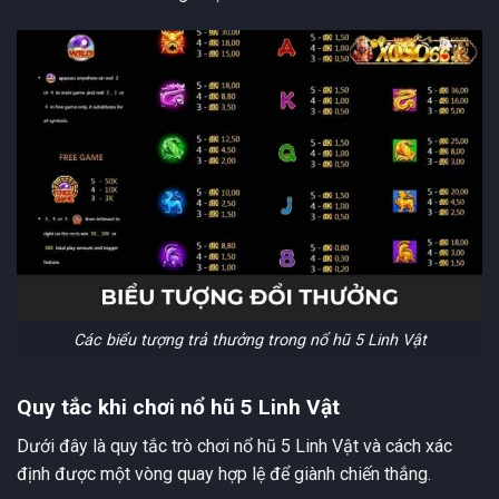
Các biểu tượng trả thưởng trong nổ hũ 5 Linh Vật
Quy tắc khi chơi nổ hũ 5 Linh Vật
Dưới đây là quy tắc trò chơi nổ hũ 5 Linh Vật và cách xác
định được một vòng quay hợp lệ để giành chiến thắng.