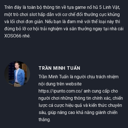
Trên đây là toàn bộ thông tin về tựa game nổ hũ 5 Linh Vật,
một trò chơi slot hấp dẫn với cơ chế đổi thưởng cực khủng
và lối chơi đơn giản. Nếu bạn là đam mê với thể loại này thì
đừng bỏ lỡ cơ hội trải nghiệm và săn thưởng ngay tại nhà cái
XOSO66 nhé.
TRẦN MINH TUẤN
Trần Minh Tuấn
là người chịu trách nhiệm
nội dung trên website
https://ipunto.com.co/
anh cung cấp cho
người chơi những thông tin chính xác, chiến
lược cá cược hiệu quả và kiến thức chuyên
sâu, giúp nâng cao khả năng giành chiến
thắng.