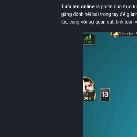
Tiến lên online
là phiên bản trực tu
gắng đánh hết bài trong tay để già
lúc, cùng với sự quan sát, tính toán 