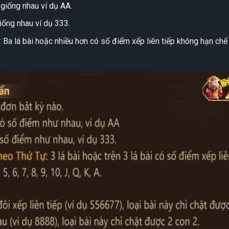
 giống nhau ví dụ AA.
iống nhau ví dụ 333.
a lá bài hoặc nhiều hơn có số điểm xếp liên tiếp không hạn chế chất