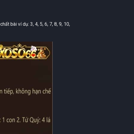
 bài ví dụ: 3, 4, 5, 6, 7, 8, 9, 10,