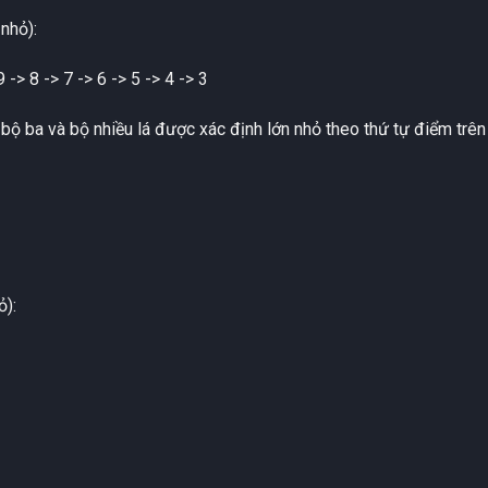
nhỏ):
9 -> 8 -> 7 -> 6 -> 5 -> 4 -> 3
, bộ ba và bộ nhiều lá được xác định lớn nhỏ theo thứ tự điểm trên
ỏ):