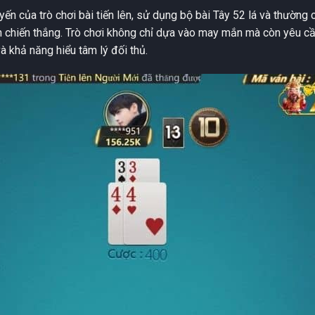
yến của trò chơi bài tiến lên, sử dụng bộ bài Tây 52 lá và thường 
nh chiến thắng. Trò chơi không chỉ dựa vào may mắn mà còn yêu c
và khả năng hiểu tâm lý đối thủ.