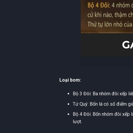
Loại bom:
Bộ 3 Đôi: Ba nhóm đôi xếp liê
Tứ Quý: Bốn lá có số điểm giố
Bộ 4 Đôi: Bốn nhóm đôi xếp li
lượt.