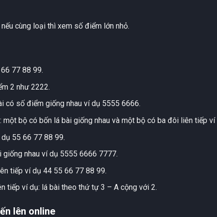
 nếu cùng loại thì xem số điểm lớn nhỏ.
 66 77 88 99.
iểm 2 như 2222.
bài có số điểm giống nhau ví dụ 5555 6666.
 một bộ có bốn lá bài giống nhau và một bộ có ba đôi liên tiếp v
í dụ 55 66 77 88 99.
ài giống nhau ví dụ 5555 6666 7777.
ên tiếp ví dụ 44 55 66 77 88 99.
 tiếp ví dụ: lá bài theo thứ tự 3 – A cộng với 2.
ến lên online