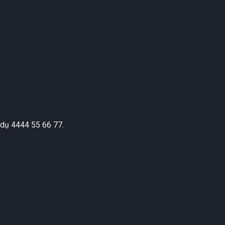
í dụ 4444 55 66 77.