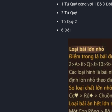
1 Tứ Quý cộng với 1 Bộ 3 Đô
2 Tứ Quý
Tứ Quý 2
6 Đôi